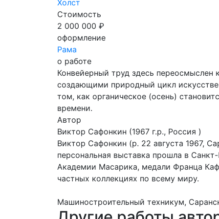
Холст
Стоимость
2 000 000 ₽
оформление
Рама
о работе
Конвейерный труд здесь переосмыслен к
создающими природный цикл искусствен
том, как органическое (осень) станови
времени.
Автор
Виктор Сафонкин
(1967 г.р., Россия )
Виктор Сафонкин (р. 22 августа 1967, С
персональная выставка прошла в Санкт-
Академии Масарика, медали Франца Кафк
частных коллекциях по всему миру.
Машиностроительный техникум, Саранс
Другие работы авто