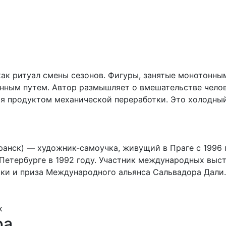
ак ритуал смены сезонов. Фигуры, занятые монотонны
ным путем. Автор размышляет о вмешательстве челов
тся продуктом механической переработки. Это холодны
аранск) — художник-самоучка, живущий в Праге с 1996 г
Петербурге в 1992 году. Участник международных выст
и и приза Международного альянса Сальвадора Дали. 
к
ра