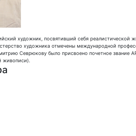
йский художник, посвятивший себя реалистической ж
астерство художника отмечены международной професс
митрию Севрюкову было присвоено почетное звание ARC
 живописи).
ра