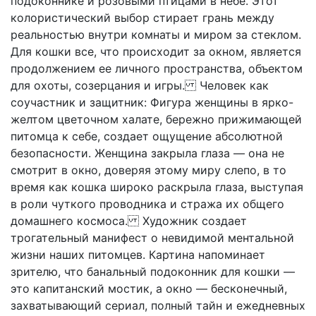
подоконнике и розовыми птицами в небе. Этот
колористический выбор стирает грань между
реальностью внутри комнаты и миром за стеклом.
Для кошки все, что происходит за окном, является
продолжением ее личного пространства, объектом
для охоты, созерцания и игры. Человек как
соучастник и защитник: Фигура женщины в ярко-
желтом цветочном халате, бережно прижимающей
питомца к себе, создает ощущение абсолютной
безопасности. Женщина закрыла глаза — она не
смотрит в окно, доверяя этому миру слепо, в то
время как кошка широко раскрыла глаза, выступая
в роли чуткого проводника и стража их общего
домашнего космоса. Художник создает
трогательный манифест о невидимой ментальной
жизни наших питомцев. Картина напоминает
зрителю, что банальный подоконник для кошки —
это капитанский мостик, а окно — бесконечный,
захватывающий сериал, полный тайн и ежедневных