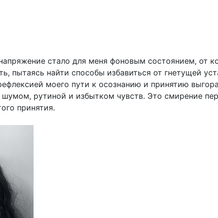
апряжение стало для меня фоновым состоянием, от ко
ть, пытаясь найти способы избавиться от гнетущей ус
рефлексией моего пути к осознанию и принятию выгор
шумом, рутиной и избытком чувств. Это смирение пере
того принятия.