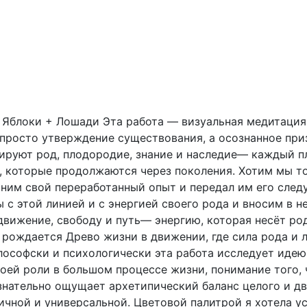
Яблоки + Лошади Эта работа — визуальная медитация 
 просто утверждение существования, а осознанное при
ируют род, плодородие, знание и наследие— каждый п
х, которые продолжаются через поколения. Хотим мы т
ним свой переработанный опыт и передал им его след
 с этой линией и с энергией своего рода и вносим в не
движение, свободу и путь— энергию, которая несёт ро
е рождается Древо жизни в движении, где сила рода и 
лософски и психологически эта работа исследует идею 
оей роли в большом процессе жизни, понимание того, 
знательно ощущает архетипический баланс целого и дв
чной и универсальной. Цветовой палитрой я хотела у