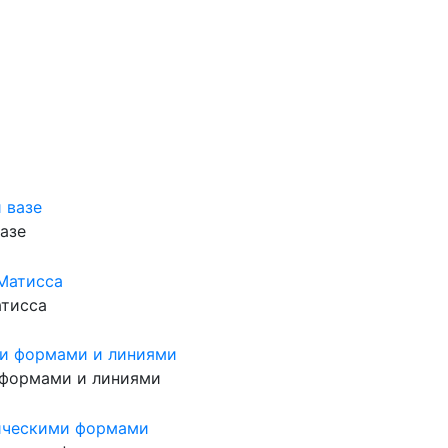
азе
атисса
 формами и линиями