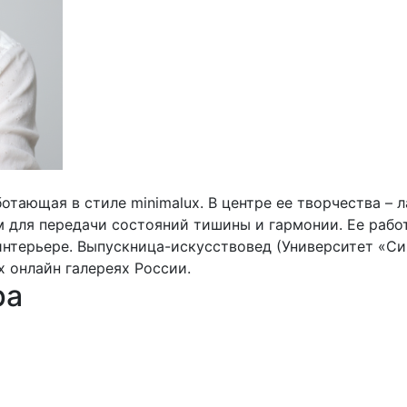
отающая в стиле minimalux. В центре ее творчества – 
 для передачи состояний тишины и гармонии. Ее работ
терьере. Выпускница-искусствовед (Университет «Син
х онлайн галереях России.
ра