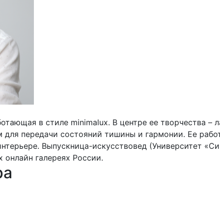
отающая в стиле minimalux. В центре ее творчества – 
 для передачи состояний тишины и гармонии. Ее работ
терьере. Выпускница-искусствовед (Университет «Син
х онлайн галереях России.
ра