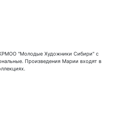
г КРМОО "Молодые Художники Сибири" с
сональные. Произведения Марии входят в
оллекциях.