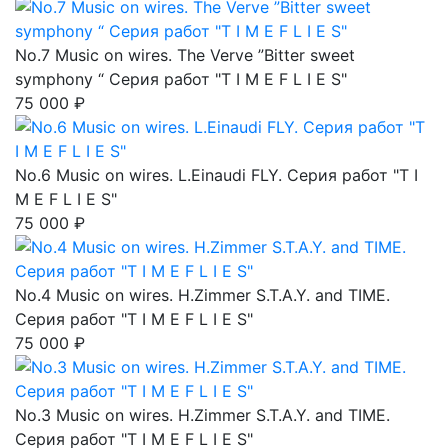
No.7 Music on wires. The Verve ”Bitter sweet
symphony “ Серия работ "T I M E F L I E S"
75 000 ₽
No.6 Music on wires. L.Einaudi FLY. Серия работ "T I
M E F L I E S"
75 000 ₽
No.4 Music on wires. H.Zimmer S.T.A.Y. and TIME.
Серия работ "T I M E F L I E S"
75 000 ₽
No.3 Music on wires. H.Zimmer S.T.A.Y. and TIME.
Серия работ "T I M E F L I E S"