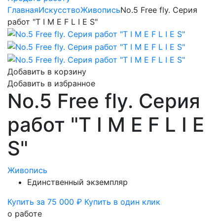
Главная
Искусство
Живопись
No.5 Free fly. Серия
работ "T I M E F L I E S"
Добавить в корзину
Добавить в избранное
No.5 Free fly. Серия
работ "T I M E F L I E
S"
Живопись
Единственный экземпляр
Купить за 75 000 ₽
Купить в один клик
о работе