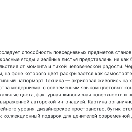
исследует способность повседневных предметов стано
 красные ягоды и зелёные листья представлены не как 
льствия от момента и тихой человеческой радости. Ч
, на фоне которого цвет раскрывается как самостояте
ивный натюрморт Техника — акриловая живопись на х
ства модернизма, с современным языком цветовых кон
кальные цвета, фактурная живописная поверхность и 
 выраженной авторской интонацией. Картина органичн
рейного уровня, дизайнерское пространство, бутик-от
ак коллекционный подарок для ценителей современной