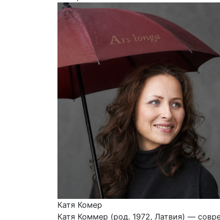
Катя Комер
Катя Коммер (род. 1972, Латвия) — совр