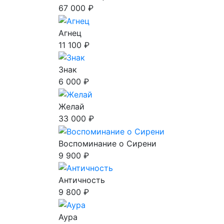
67 000 ₽
Агнец
11 100 ₽
Знак
6 000 ₽
Желай
33 000 ₽
Воспоминание о Сирени
9 900 ₽
Античность
9 800 ₽
Аура