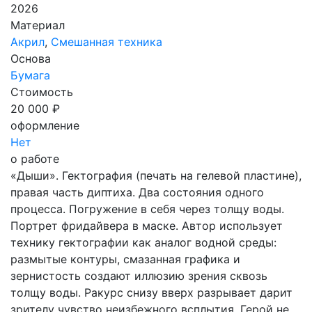
2026
Материал
Акрил
,
Смешанная техника
Основа
Бумага
Стоимость
20 000 ₽
оформление
Нет
о работе
«Дыши». Гектография (печать на гелевой пластине),
правая часть диптиха. Два состояния одного
процесса. Погружение в себя через толщу воды.
Портрет фридайвера в маске. Автор использует
технику гектографии как аналог водной среды:
размытые контуры, смазанная графика и
зернистость создают иллюзию зрения сквозь
толщу воды. Ракурс снизу вверх разрывает дарит
зрителу чувство неизбежного всплытия. Герой не