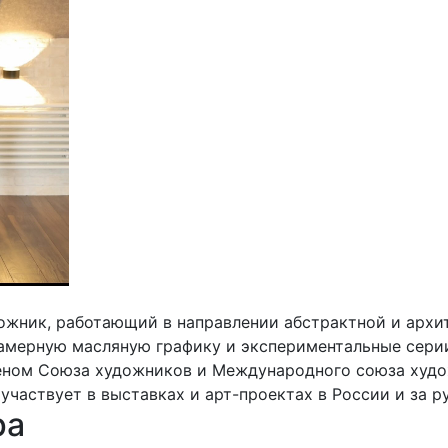
жник, работающий в направлении абстрактной и архи
амерную масляную графику и экспериментальные серии
леном Союза художников и Международного союза худо
участвует в выставках и арт-проектах в России и за р
ра