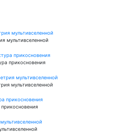
рия мультивселенной
ура прикосновения
трия мультивселенной
а прикосновения
ультивселенной