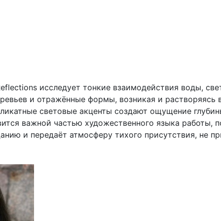
 Reflections исследует тонкие взаимодействия воды, св
евьев и отражённые формы, возникая и растворяясь в
ликатные световые акценты создают ощущение глубины
вится важной частью художественного языка работы, 
цанию и передаёт атмосферу тихого присутствия, не п