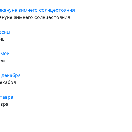
ануне зимнего солнцестояния
сны
еи
декабря
авра