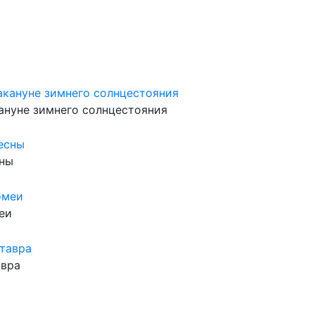
ануне зимнего солнцестояния
сны
еи
авра